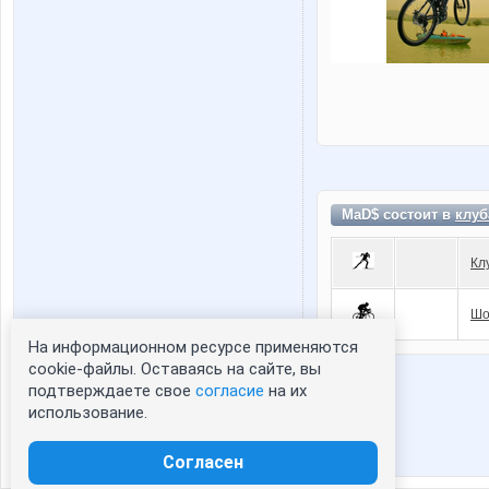
MaD$ состоит в
клуб
Кл
Шо
На информационном ресурсе применяются
Статистика портрета:
cookie-файлы. Оставаясь на сайте, вы
подтверждаете свое
согласие
на их
сейчас просматривают портрет - 0
использование.
зарегистрированные пользователи
посетившие портрет за 7 дней - 0
Согласен