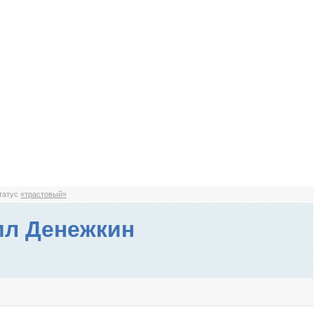
статус
«трастовый»
л Денежкин