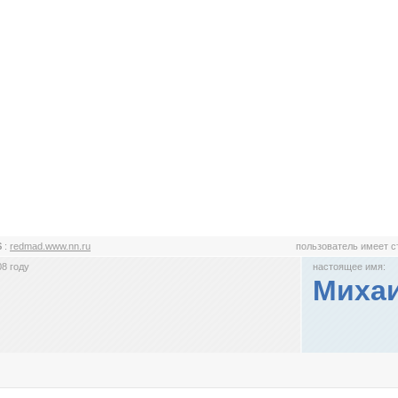
$
:
redmad.www.nn.ru
пользователь имеет 
8 году
настоящее имя:
Михаи