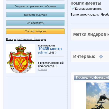
Комплименты
Отправить приватное сообщение
Комплиментов нет.
Вы не авторизованы! Чтоб
Добавить в друзья
Игнорировать
Сделать подарок
Метки лидеров
Велофорум Нижнего Новгорода
популярность:
19435 место
рейтинг
1645
?
Интервью
Привилегированный
пользователь
5
уровня
Последние
фотогра