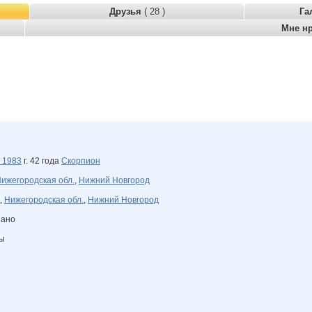
Друзья
( 28 )
Га
Мне н
я
1983
г. 42 года
Скорпион
ижегородская обл.
,
Нижний Новгород
,
Нижегородская обл.
,
Нижний Новгород
зано
ны