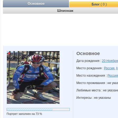
Основное
Блог
( 0 )
Шпионаж
Основное
Дата рождения :
20 Ноябр
Место рождения :
Россия
,
Н
Место нахождения :
Россия
Место проживания : не ука
Любимые места : не указа
Интересы : не указаны
Портрет заполнен на 73 %